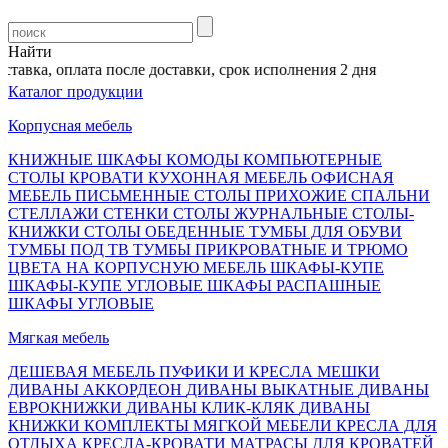
Найти
тавка, оплата после доставки, срок исполнения 2 дня
Каталог продукции
Корпусная мебель
КНИЖНЫЕ ШКАФЫ
КОМОДЫ
КОМПЬЮТЕРНЫЕ
СТОЛЫ
КРОВАТИ
КУХОННАЯ МЕБЕЛЬ
ОФИСНАЯ
МЕБЕЛЬ
ПИСЬМЕННЫЕ СТОЛЫ
ПРИХОЖИЕ
СПАЛЬНИ
СТЕЛЛАЖИ
СТЕНКИ
СТОЛЫ ЖУРНАЛЬНЫЕ
СТОЛЫ-
КНИЖКИ
СТОЛЫ ОБЕДЕННЫЕ
ТУМБЫ ДЛЯ ОБУВИ
ТУМБЫ ПОД ТВ
ТУМБЫ ПРИКРОВАТНЫЕ И ТРЮМО
ЦВЕТА НА КОРПУСНУЮ МЕБЕЛЬ
ШКАФЫ-КУПЕ
ШКАФЫ-КУПЕ УГЛОВЫЕ
ШКАФЫ РАСПАШНЫЕ
ШКАФЫ УГЛОВЫЕ
Мягкая мебель
ДЕШЕВАЯ МЕБЕЛЬ
ПУФИКИ И КРЕСЛА МЕШКИ
ДИВАНЫ АККОРДЕОН
ДИВАНЫ ВЫКАТНЫЕ
ДИВАНЫ
ЕВРОКНИЖКИ
ДИВАНЫ КЛИК-КЛЯК
ДИВАНЫ
КНИЖКИ
КОМПЛЕКТЫ МЯГКОЙ МЕБЕЛИ
КРЕСЛА ДЛЯ
ОТДЫХА
КРЕСЛА-КРОВАТИ
МАТРАСЫ ДЛЯ КРОВАТЕЙ