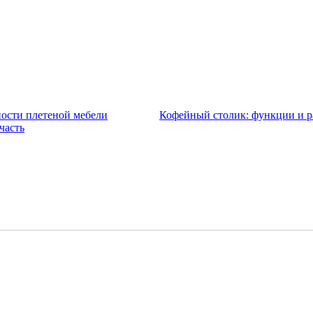
ости плетеной мебели
Кофейный столик: функции и р
часть