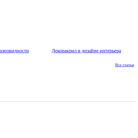
азновидности
Декоракрил в дизайне интерьера
Все статьи