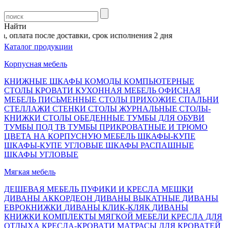
Найти
 оплата после доставки, срок исполнения 2 дня
Каталог продукции
Корпусная мебель
КНИЖНЫЕ ШКАФЫ
КОМОДЫ
КОМПЬЮТЕРНЫЕ
СТОЛЫ
КРОВАТИ
КУХОННАЯ МЕБЕЛЬ
ОФИСНАЯ
МЕБЕЛЬ
ПИСЬМЕННЫЕ СТОЛЫ
ПРИХОЖИЕ
СПАЛЬНИ
СТЕЛЛАЖИ
СТЕНКИ
СТОЛЫ ЖУРНАЛЬНЫЕ
СТОЛЫ-
КНИЖКИ
СТОЛЫ ОБЕДЕННЫЕ
ТУМБЫ ДЛЯ ОБУВИ
ТУМБЫ ПОД ТВ
ТУМБЫ ПРИКРОВАТНЫЕ И ТРЮМО
ЦВЕТА НА КОРПУСНУЮ МЕБЕЛЬ
ШКАФЫ-КУПЕ
ШКАФЫ-КУПЕ УГЛОВЫЕ
ШКАФЫ РАСПАШНЫЕ
ШКАФЫ УГЛОВЫЕ
Мягкая мебель
ДЕШЕВАЯ МЕБЕЛЬ
ПУФИКИ И КРЕСЛА МЕШКИ
ДИВАНЫ АККОРДЕОН
ДИВАНЫ ВЫКАТНЫЕ
ДИВАНЫ
ЕВРОКНИЖКИ
ДИВАНЫ КЛИК-КЛЯК
ДИВАНЫ
КНИЖКИ
КОМПЛЕКТЫ МЯГКОЙ МЕБЕЛИ
КРЕСЛА ДЛЯ
ОТДЫХА
КРЕСЛА-КРОВАТИ
МАТРАСЫ ДЛЯ КРОВАТЕЙ