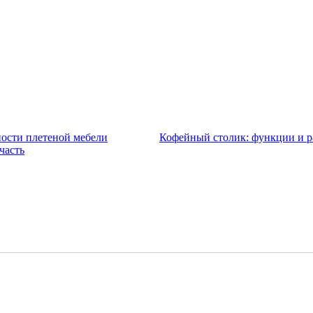
ости плетеной мебели
Кофейный столик: функции и р
часть