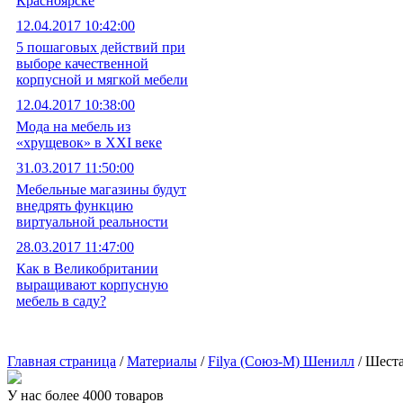
Красноярске
12.04.2017 10:42:00
5 пошаговых действий при
выборе качественной
корпусной и мягкой мебели
12.04.2017 10:38:00
Мода на мебель из
«хрущевок» в XXI веке
31.03.2017 11:50:00
Мебельные магазины будут
внедрять функцию
виртуальной реальности
28.03.2017 11:47:00
Как в Великобритании
выращивают корпусную
мебель в саду?
Главная страница
/
Материалы
/
Filya (Союз-М) Шенилл
/ Шеста
У нас более 4000 товаров