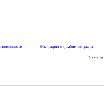
азновидности
Декоракрил в дизайне интерьера
Все статьи