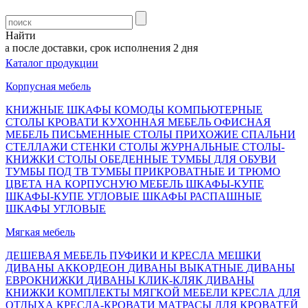
Найти
 после доставки, срок исполнения 2 дня
Каталог продукции
Корпусная мебель
КНИЖНЫЕ ШКАФЫ
КОМОДЫ
КОМПЬЮТЕРНЫЕ
СТОЛЫ
КРОВАТИ
КУХОННАЯ МЕБЕЛЬ
ОФИСНАЯ
МЕБЕЛЬ
ПИСЬМЕННЫЕ СТОЛЫ
ПРИХОЖИЕ
СПАЛЬНИ
СТЕЛЛАЖИ
СТЕНКИ
СТОЛЫ ЖУРНАЛЬНЫЕ
СТОЛЫ-
КНИЖКИ
СТОЛЫ ОБЕДЕННЫЕ
ТУМБЫ ДЛЯ ОБУВИ
ТУМБЫ ПОД ТВ
ТУМБЫ ПРИКРОВАТНЫЕ И ТРЮМО
ЦВЕТА НА КОРПУСНУЮ МЕБЕЛЬ
ШКАФЫ-КУПЕ
ШКАФЫ-КУПЕ УГЛОВЫЕ
ШКАФЫ РАСПАШНЫЕ
ШКАФЫ УГЛОВЫЕ
Мягкая мебель
ДЕШЕВАЯ МЕБЕЛЬ
ПУФИКИ И КРЕСЛА МЕШКИ
ДИВАНЫ АККОРДЕОН
ДИВАНЫ ВЫКАТНЫЕ
ДИВАНЫ
ЕВРОКНИЖКИ
ДИВАНЫ КЛИК-КЛЯК
ДИВАНЫ
КНИЖКИ
КОМПЛЕКТЫ МЯГКОЙ МЕБЕЛИ
КРЕСЛА ДЛЯ
ОТДЫХА
КРЕСЛА-КРОВАТИ
МАТРАСЫ ДЛЯ КРОВАТЕЙ