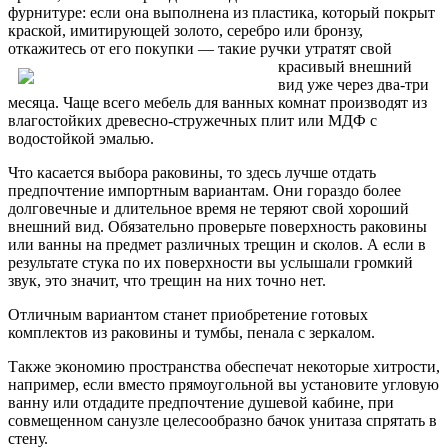
фурнитуре: если она выполнена из пластика, который покрыт
краской, имитирующей золото, серебро или бронзу,
откажитесь от его покупки —
такие ручки утратят свой
красивый внешний
вид уже через два-три
месяца. Чаще всего мебель для ванных комнат производят из
влагостойких древесно-стружечных плит или МДФ с
водостойкой эмалью.
Что касается выбора раковины, то здесь лучше отдать
предпочтение импортным вариантам. Они гораздо более
долговечные и длительное время не теряют свой хороший
внешний вид. Обязательно проверьте поверхность раковины
или ванны на предмет различных трещин и сколов. А если в
результате стука по их поверхности вы услышали громкий
звук, это значит, что трещин на них точно нет.
Отличным вариантом станет приобретение готовых
комплектов из раковины и тумбы, пенала с зеркалом.
Также экономию пространства обеспечат некоторые хитрости,
например, если вместо прямоугольной вы установите угловую
ванну или отдадите предпочтение душевой кабине, при
совмещенном санузле целесообразно бачок унитаза спрятать в
стену.