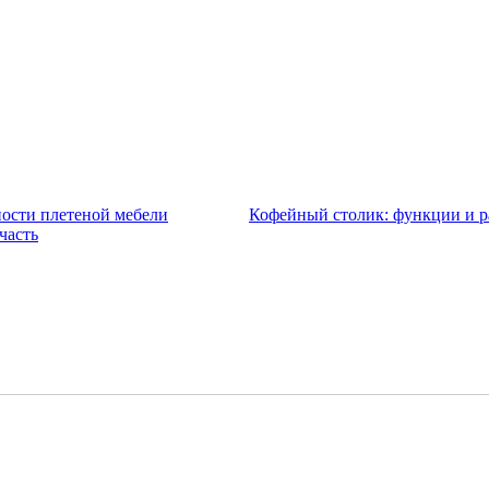
ости плетеной мебели
Кофейный столик: функции и р
часть