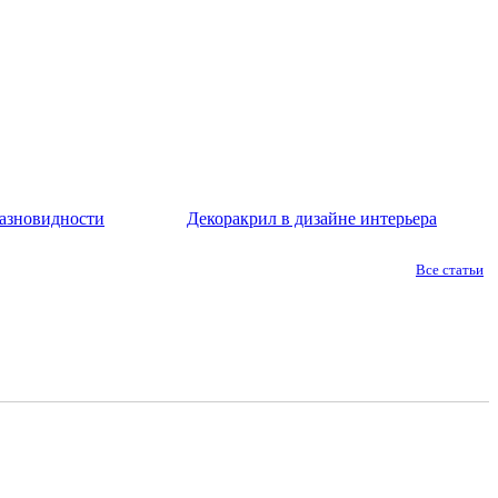
азновидности
Декоракрил в дизайне интерьера
Все статьи