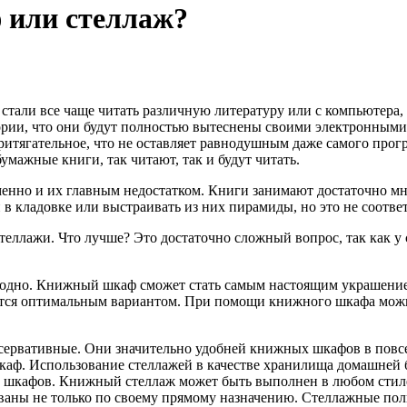
 или стеллаж?
тали все чаще читать различную литературу или с компьютера, 
тории, что они будут полностью вытеснены своими электронными
ритягательное, что не оставляет равнодушным даже самого прог
умажные книги, так читают, так и будут читать.
енно и их главным недостатком. Книги занимают достаточно мн
в кладовке или выстраивать из них пирамиды, но это не соответ
теллажи. Что лучше? Это достаточно сложный вопрос, так как у 
одно. Книжный шкаф сможет стать самым настоящим украшением
тся оптимальным вариантом. При помощи книжного шкафа можно
онсервативные. Они значительно удобней книжных шкафов в по
 шкаф. Использование стеллажей в качестве хранилища домашней
шкафов. Книжный стеллаж может быть выполнен в любом стиле,
ованы не только по своему прямому назначению. Стеллажные по