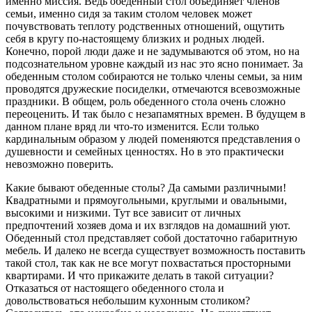
именно миссия. Ведь обеденный стол объединяет членов
семьи, именно сидя за таким столом человек может
почувствовать теплоту родственных отношений, ощутить
себя в кругу по-настоящему близких и родных людей.
Конечно, порой люди даже и не задумываются об этом, но на
подсознательном уровне каждый из нас это ясно понимает. За
обеденным столом собираются не только члены семьи, за ним
проводятся дружеские посиделки, отмечаются всевозможные
праздники. В общем, роль обеденного стола очень сложно
переоценить. И так было с незапамятных времен. В будущем в
данном плане вряд ли что-то изменится. Если только
кардинальным образом у людей поменяются представления о
душевности и семейных ценностях. Но в это практически
невозможно поверить.
Какие бывают обеденные столы? Да самыми различными!
Квадратными и прямоугольными, круглыми и овальными,
высокими и низкими. Тут все зависит от личных
предпочтений хозяев дома и их взглядов на домашний уют.
Обеденный стол представляет собой достаточно габаритную
мебель. И далеко не всегда существует возможность поставить
такой стол, так как не все могут похвастаться просторными
квартирами. И что прикажите делать в такой ситуации?
Отказаться от настоящего обеденного стола и
довольствоваться небольшим кухонным столиком?