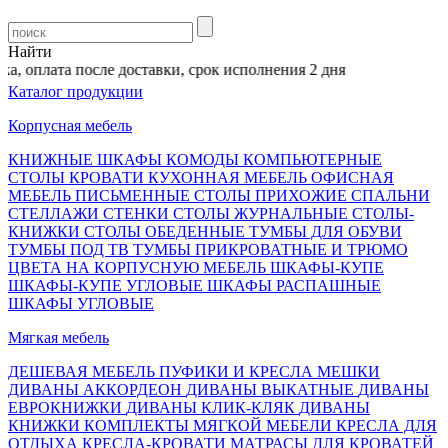
Найти
 оплата после доставки, срок исполнения 2 дня
Каталог продукции
Корпусная мебель
КНИЖНЫЕ ШКАФЫ
КОМОДЫ
КОМПЬЮТЕРНЫЕ
СТОЛЫ
КРОВАТИ
КУХОННАЯ МЕБЕЛЬ
ОФИСНАЯ
МЕБЕЛЬ
ПИСЬМЕННЫЕ СТОЛЫ
ПРИХОЖИЕ
СПАЛЬНИ
СТЕЛЛАЖИ
СТЕНКИ
СТОЛЫ ЖУРНАЛЬНЫЕ
СТОЛЫ-
КНИЖКИ
СТОЛЫ ОБЕДЕННЫЕ
ТУМБЫ ДЛЯ ОБУВИ
ТУМБЫ ПОД ТВ
ТУМБЫ ПРИКРОВАТНЫЕ И ТРЮМО
ЦВЕТА НА КОРПУСНУЮ МЕБЕЛЬ
ШКАФЫ-КУПЕ
ШКАФЫ-КУПЕ УГЛОВЫЕ
ШКАФЫ РАСПАШНЫЕ
ШКАФЫ УГЛОВЫЕ
Мягкая мебель
ДЕШЕВАЯ МЕБЕЛЬ
ПУФИКИ И КРЕСЛА МЕШКИ
ДИВАНЫ АККОРДЕОН
ДИВАНЫ ВЫКАТНЫЕ
ДИВАНЫ
ЕВРОКНИЖКИ
ДИВАНЫ КЛИК-КЛЯК
ДИВАНЫ
КНИЖКИ
КОМПЛЕКТЫ МЯГКОЙ МЕБЕЛИ
КРЕСЛА ДЛЯ
ОТДЫХА
КРЕСЛА-КРОВАТИ
МАТРАСЫ ДЛЯ КРОВАТЕЙ