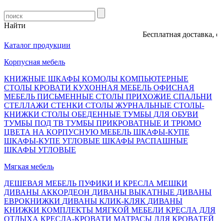
Найти
Бесплатная доставка, опл
Каталог продукции
Корпусная мебель
КНИЖНЫЕ ШКАФЫ
КОМОДЫ
КОМПЬЮТЕРНЫЕ
СТОЛЫ
КРОВАТИ
КУХОННАЯ МЕБЕЛЬ
ОФИСНАЯ
МЕБЕЛЬ
ПИСЬМЕННЫЕ СТОЛЫ
ПРИХОЖИЕ
СПАЛЬНИ
СТЕЛЛАЖИ
СТЕНКИ
СТОЛЫ ЖУРНАЛЬНЫЕ
СТОЛЫ-
КНИЖКИ
СТОЛЫ ОБЕДЕННЫЕ
ТУМБЫ ДЛЯ ОБУВИ
ТУМБЫ ПОД ТВ
ТУМБЫ ПРИКРОВАТНЫЕ И ТРЮМО
ЦВЕТА НА КОРПУСНУЮ МЕБЕЛЬ
ШКАФЫ-КУПЕ
ШКАФЫ-КУПЕ УГЛОВЫЕ
ШКАФЫ РАСПАШНЫЕ
ШКАФЫ УГЛОВЫЕ
Мягкая мебель
ДЕШЕВАЯ МЕБЕЛЬ
ПУФИКИ И КРЕСЛА МЕШКИ
ДИВАНЫ АККОРДЕОН
ДИВАНЫ ВЫКАТНЫЕ
ДИВАНЫ
ЕВРОКНИЖКИ
ДИВАНЫ КЛИК-КЛЯК
ДИВАНЫ
КНИЖКИ
КОМПЛЕКТЫ МЯГКОЙ МЕБЕЛИ
КРЕСЛА ДЛЯ
ОТДЫХА
КРЕСЛА-КРОВАТИ
МАТРАСЫ ДЛЯ КРОВАТЕЙ