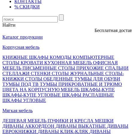
КОНТАКТЫ
% СКИДКИ
Найти
Бесплатная доставка,
Каталог продукции
Корпусная мебель
КНИЖНЫЕ ШКАФЫ
КОМОДЫ
КОМПЬЮТЕРНЫЕ
СТОЛЫ
КРОВАТИ
КУХОННАЯ МЕБЕЛЬ
ОФИСНАЯ
МЕБЕЛЬ
ПИСЬМЕННЫЕ СТОЛЫ
ПРИХОЖИЕ
СПАЛЬНИ
СТЕЛЛАЖИ
СТЕНКИ
СТОЛЫ ЖУРНАЛЬНЫЕ
СТОЛЫ-
КНИЖКИ
СТОЛЫ ОБЕДЕННЫЕ
ТУМБЫ ДЛЯ ОБУВИ
ТУМБЫ ПОД ТВ
ТУМБЫ ПРИКРОВАТНЫЕ И ТРЮМО
ЦВЕТА НА КОРПУСНУЮ МЕБЕЛЬ
ШКАФЫ-КУПЕ
ШКАФЫ-КУПЕ УГЛОВЫЕ
ШКАФЫ РАСПАШНЫЕ
ШКАФЫ УГЛОВЫЕ
Мягкая мебель
ДЕШЕВАЯ МЕБЕЛЬ
ПУФИКИ И КРЕСЛА МЕШКИ
ДИВАНЫ АККОРДЕОН
ДИВАНЫ ВЫКАТНЫЕ
ДИВАНЫ
ЕВРОКНИЖКИ
ДИВАНЫ КЛИК-КЛЯК
ДИВАНЫ