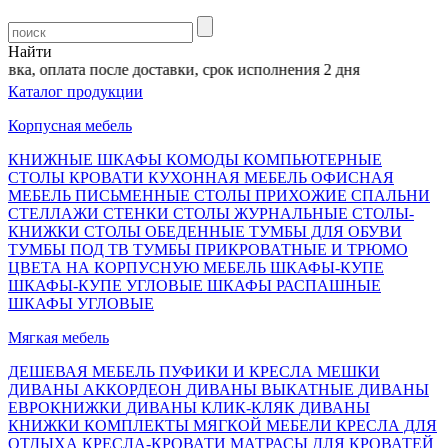
Найти
а, оплата после доставки, срок исполнения 2 дня
Каталог продукции
Корпусная мебель
КНИЖНЫЕ ШКАФЫ
КОМОДЫ
КОМПЬЮТЕРНЫЕ
СТОЛЫ
КРОВАТИ
КУХОННАЯ МЕБЕЛЬ
ОФИСНАЯ
МЕБЕЛЬ
ПИСЬМЕННЫЕ СТОЛЫ
ПРИХОЖИЕ
СПАЛЬНИ
СТЕЛЛАЖИ
СТЕНКИ
СТОЛЫ ЖУРНАЛЬНЫЕ
СТОЛЫ-
КНИЖКИ
СТОЛЫ ОБЕДЕННЫЕ
ТУМБЫ ДЛЯ ОБУВИ
ТУМБЫ ПОД ТВ
ТУМБЫ ПРИКРОВАТНЫЕ И ТРЮМО
ЦВЕТА НА КОРПУСНУЮ МЕБЕЛЬ
ШКАФЫ-КУПЕ
ШКАФЫ-КУПЕ УГЛОВЫЕ
ШКАФЫ РАСПАШНЫЕ
ШКАФЫ УГЛОВЫЕ
Мягкая мебель
ДЕШЕВАЯ МЕБЕЛЬ
ПУФИКИ И КРЕСЛА МЕШКИ
ДИВАНЫ АККОРДЕОН
ДИВАНЫ ВЫКАТНЫЕ
ДИВАНЫ
ЕВРОКНИЖКИ
ДИВАНЫ КЛИК-КЛЯК
ДИВАНЫ
КНИЖКИ
КОМПЛЕКТЫ МЯГКОЙ МЕБЕЛИ
КРЕСЛА ДЛЯ
ОТДЫХА
КРЕСЛА-КРОВАТИ
МАТРАСЫ ДЛЯ КРОВАТЕЙ