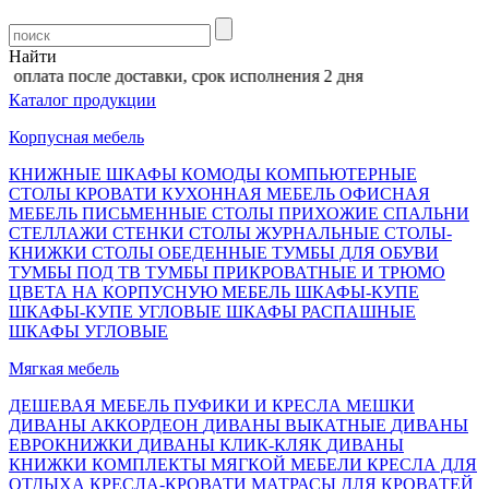
Найти
лата после доставки, срок исполнения 2 дня
Каталог продукции
Корпусная мебель
КНИЖНЫЕ ШКАФЫ
КОМОДЫ
КОМПЬЮТЕРНЫЕ
СТОЛЫ
КРОВАТИ
КУХОННАЯ МЕБЕЛЬ
ОФИСНАЯ
МЕБЕЛЬ
ПИСЬМЕННЫЕ СТОЛЫ
ПРИХОЖИЕ
СПАЛЬНИ
СТЕЛЛАЖИ
СТЕНКИ
СТОЛЫ ЖУРНАЛЬНЫЕ
СТОЛЫ-
КНИЖКИ
СТОЛЫ ОБЕДЕННЫЕ
ТУМБЫ ДЛЯ ОБУВИ
ТУМБЫ ПОД ТВ
ТУМБЫ ПРИКРОВАТНЫЕ И ТРЮМО
ЦВЕТА НА КОРПУСНУЮ МЕБЕЛЬ
ШКАФЫ-КУПЕ
ШКАФЫ-КУПЕ УГЛОВЫЕ
ШКАФЫ РАСПАШНЫЕ
ШКАФЫ УГЛОВЫЕ
Мягкая мебель
ДЕШЕВАЯ МЕБЕЛЬ
ПУФИКИ И КРЕСЛА МЕШКИ
ДИВАНЫ АККОРДЕОН
ДИВАНЫ ВЫКАТНЫЕ
ДИВАНЫ
ЕВРОКНИЖКИ
ДИВАНЫ КЛИК-КЛЯК
ДИВАНЫ
КНИЖКИ
КОМПЛЕКТЫ МЯГКОЙ МЕБЕЛИ
КРЕСЛА ДЛЯ
ОТДЫХА
КРЕСЛА-КРОВАТИ
МАТРАСЫ ДЛЯ КРОВАТЕЙ