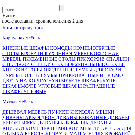
Найти
осле доставки, срок исполнения 2 дня
Каталог продукции
Корпусная мебель
КНИЖНЫЕ ШКАФЫ
КОМОДЫ
КОМПЬЮТЕРНЫЕ
СТОЛЫ
КРОВАТИ
КУХОННАЯ МЕБЕЛЬ
ОФИСНАЯ
МЕБЕЛЬ
ПИСЬМЕННЫЕ СТОЛЫ
ПРИХОЖИЕ
СПАЛЬНИ
СТЕЛЛАЖИ
СТЕНКИ
СТОЛЫ ЖУРНАЛЬНЫЕ
СТОЛЫ-
КНИЖКИ
СТОЛЫ ОБЕДЕННЫЕ
ТУМБЫ ДЛЯ ОБУВИ
ТУМБЫ ПОД ТВ
ТУМБЫ ПРИКРОВАТНЫЕ И ТРЮМО
ЦВЕТА НА КОРПУСНУЮ МЕБЕЛЬ
ШКАФЫ-КУПЕ
ШКАФЫ-КУПЕ УГЛОВЫЕ
ШКАФЫ РАСПАШНЫЕ
ШКАФЫ УГЛОВЫЕ
Мягкая мебель
ДЕШЕВАЯ МЕБЕЛЬ
ПУФИКИ И КРЕСЛА МЕШКИ
ДИВАНЫ АККОРДЕОН
ДИВАНЫ ВЫКАТНЫЕ
ДИВАНЫ
ЕВРОКНИЖКИ
ДИВАНЫ КЛИК-КЛЯК
ДИВАНЫ
КНИЖКИ
КОМПЛЕКТЫ МЯГКОЙ МЕБЕЛИ
КРЕСЛА ДЛЯ
ОТДЫХА
КРЕСЛА-КРОВАТИ
МАТРАСЫ ДЛЯ КРОВАТЕЙ