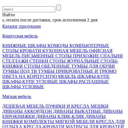
Найти
, оплата после доставки, срок исполнения 2 дня
Каталог продукции
Корпусная мебель
КНИЖНЫЕ ШКАФЫ
КОМОДЫ
КОМПЬЮТЕРНЫЕ
СТОЛЫ
КРОВАТИ
КУХОННАЯ МЕБЕЛЬ
ОФИСНАЯ
МЕБЕЛЬ
ПИСЬМЕННЫЕ СТОЛЫ
ПРИХОЖИЕ
СПАЛЬНИ
СТЕЛЛАЖИ
СТЕНКИ
СТОЛЫ ЖУРНАЛЬНЫЕ
СТОЛЫ-
КНИЖКИ
СТОЛЫ ОБЕДЕННЫЕ
ТУМБЫ ДЛЯ ОБУВИ
ТУМБЫ ПОД ТВ
ТУМБЫ ПРИКРОВАТНЫЕ И ТРЮМО
ЦВЕТА НА КОРПУСНУЮ МЕБЕЛЬ
ШКАФЫ-КУПЕ
ШКАФЫ-КУПЕ УГЛОВЫЕ
ШКАФЫ РАСПАШНЫЕ
ШКАФЫ УГЛОВЫЕ
Мягкая мебель
ДЕШЕВАЯ МЕБЕЛЬ
ПУФИКИ И КРЕСЛА МЕШКИ
ДИВАНЫ АККОРДЕОН
ДИВАНЫ ВЫКАТНЫЕ
ДИВАНЫ
ЕВРОКНИЖКИ
ДИВАНЫ КЛИК-КЛЯК
ДИВАНЫ
КНИЖКИ
КОМПЛЕКТЫ МЯГКОЙ МЕБЕЛИ
КРЕСЛА ДЛЯ
ОТДЫХА
КРЕСЛА-КРОВАТИ
МАТРАСЫ ДЛЯ КРОВАТЕЙ