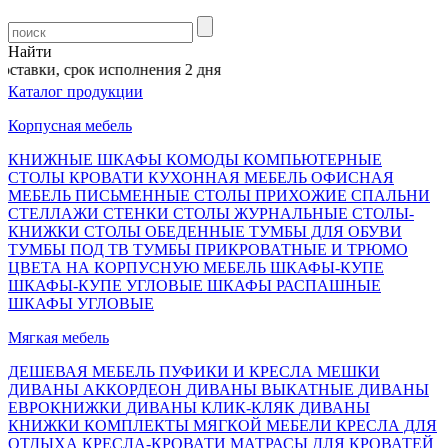
Найти
тавки, срок исполнения 2 дня
Каталог продукции
Корпусная мебель
КНИЖНЫЕ ШКАФЫ
КОМОДЫ
КОМПЬЮТЕРНЫЕ
СТОЛЫ
КРОВАТИ
КУХОННАЯ МЕБЕЛЬ
ОФИСНАЯ
МЕБЕЛЬ
ПИСЬМЕННЫЕ СТОЛЫ
ПРИХОЖИЕ
СПАЛЬНИ
СТЕЛЛАЖИ
СТЕНКИ
СТОЛЫ ЖУРНАЛЬНЫЕ
СТОЛЫ-
КНИЖКИ
СТОЛЫ ОБЕДЕННЫЕ
ТУМБЫ ДЛЯ ОБУВИ
ТУМБЫ ПОД ТВ
ТУМБЫ ПРИКРОВАТНЫЕ И ТРЮМО
ЦВЕТА НА КОРПУСНУЮ МЕБЕЛЬ
ШКАФЫ-КУПЕ
ШКАФЫ-КУПЕ УГЛОВЫЕ
ШКАФЫ РАСПАШНЫЕ
ШКАФЫ УГЛОВЫЕ
Мягкая мебель
ДЕШЕВАЯ МЕБЕЛЬ
ПУФИКИ И КРЕСЛА МЕШКИ
ДИВАНЫ АККОРДЕОН
ДИВАНЫ ВЫКАТНЫЕ
ДИВАНЫ
ЕВРОКНИЖКИ
ДИВАНЫ КЛИК-КЛЯК
ДИВАНЫ
КНИЖКИ
КОМПЛЕКТЫ МЯГКОЙ МЕБЕЛИ
КРЕСЛА ДЛЯ
ОТДЫХА
КРЕСЛА-КРОВАТИ
МАТРАСЫ ДЛЯ КРОВАТЕЙ