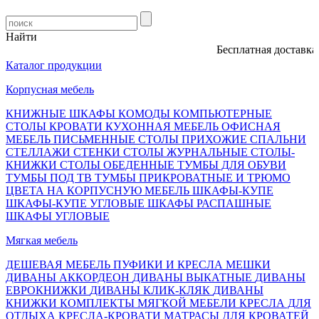
Найти
Бесплатная доставка, о
Каталог продукции
Корпусная мебель
КНИЖНЫЕ ШКАФЫ
КОМОДЫ
КОМПЬЮТЕРНЫЕ
СТОЛЫ
КРОВАТИ
КУХОННАЯ МЕБЕЛЬ
ОФИСНАЯ
МЕБЕЛЬ
ПИСЬМЕННЫЕ СТОЛЫ
ПРИХОЖИЕ
СПАЛЬНИ
СТЕЛЛАЖИ
СТЕНКИ
СТОЛЫ ЖУРНАЛЬНЫЕ
СТОЛЫ-
КНИЖКИ
СТОЛЫ ОБЕДЕННЫЕ
ТУМБЫ ДЛЯ ОБУВИ
ТУМБЫ ПОД ТВ
ТУМБЫ ПРИКРОВАТНЫЕ И ТРЮМО
ЦВЕТА НА КОРПУСНУЮ МЕБЕЛЬ
ШКАФЫ-КУПЕ
ШКАФЫ-КУПЕ УГЛОВЫЕ
ШКАФЫ РАСПАШНЫЕ
ШКАФЫ УГЛОВЫЕ
Мягкая мебель
ДЕШЕВАЯ МЕБЕЛЬ
ПУФИКИ И КРЕСЛА МЕШКИ
ДИВАНЫ АККОРДЕОН
ДИВАНЫ ВЫКАТНЫЕ
ДИВАНЫ
ЕВРОКНИЖКИ
ДИВАНЫ КЛИК-КЛЯК
ДИВАНЫ
КНИЖКИ
КОМПЛЕКТЫ МЯГКОЙ МЕБЕЛИ
КРЕСЛА ДЛЯ
ОТДЫХА
КРЕСЛА-КРОВАТИ
МАТРАСЫ ДЛЯ КРОВАТЕЙ