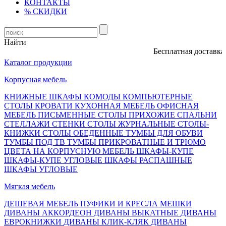
КОНТАКТЫ
% СКИДКИ
Найти
Бесплатная доставка, о
Каталог продукции
Корпусная мебель
КНИЖНЫЕ ШКАФЫ
КОМОДЫ
КОМПЬЮТЕРНЫЕ
СТОЛЫ
КРОВАТИ
КУХОННАЯ МЕБЕЛЬ
ОФИСНАЯ
МЕБЕЛЬ
ПИСЬМЕННЫЕ СТОЛЫ
ПРИХОЖИЕ
СПАЛЬНИ
СТЕЛЛАЖИ
СТЕНКИ
СТОЛЫ ЖУРНАЛЬНЫЕ
СТОЛЫ-
КНИЖКИ
СТОЛЫ ОБЕДЕННЫЕ
ТУМБЫ ДЛЯ ОБУВИ
ТУМБЫ ПОД ТВ
ТУМБЫ ПРИКРОВАТНЫЕ И ТРЮМО
ЦВЕТА НА КОРПУСНУЮ МЕБЕЛЬ
ШКАФЫ-КУПЕ
ШКАФЫ-КУПЕ УГЛОВЫЕ
ШКАФЫ РАСПАШНЫЕ
ШКАФЫ УГЛОВЫЕ
Мягкая мебель
ДЕШЕВАЯ МЕБЕЛЬ
ПУФИКИ И КРЕСЛА МЕШКИ
ДИВАНЫ АККОРДЕОН
ДИВАНЫ ВЫКАТНЫЕ
ДИВАНЫ
ЕВРОКНИЖКИ
ДИВАНЫ КЛИК-КЛЯК
ДИВАНЫ