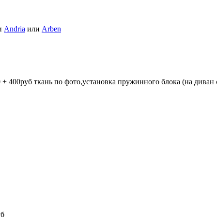
и
Andria
или
Arben
 + 400руб ткань по фото,установка пружинного блока (на диван
уб