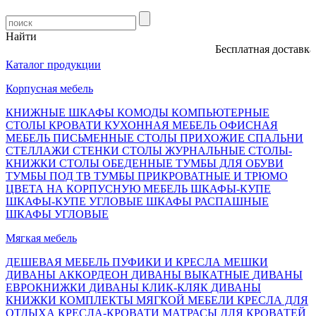
Найти
Бесплатная доставка, о
Каталог продукции
Корпусная мебель
КНИЖНЫЕ ШКАФЫ
КОМОДЫ
КОМПЬЮТЕРНЫЕ
СТОЛЫ
КРОВАТИ
КУХОННАЯ МЕБЕЛЬ
ОФИСНАЯ
МЕБЕЛЬ
ПИСЬМЕННЫЕ СТОЛЫ
ПРИХОЖИЕ
СПАЛЬНИ
СТЕЛЛАЖИ
СТЕНКИ
СТОЛЫ ЖУРНАЛЬНЫЕ
СТОЛЫ-
КНИЖКИ
СТОЛЫ ОБЕДЕННЫЕ
ТУМБЫ ДЛЯ ОБУВИ
ТУМБЫ ПОД ТВ
ТУМБЫ ПРИКРОВАТНЫЕ И ТРЮМО
ЦВЕТА НА КОРПУСНУЮ МЕБЕЛЬ
ШКАФЫ-КУПЕ
ШКАФЫ-КУПЕ УГЛОВЫЕ
ШКАФЫ РАСПАШНЫЕ
ШКАФЫ УГЛОВЫЕ
Мягкая мебель
ДЕШЕВАЯ МЕБЕЛЬ
ПУФИКИ И КРЕСЛА МЕШКИ
ДИВАНЫ АККОРДЕОН
ДИВАНЫ ВЫКАТНЫЕ
ДИВАНЫ
ЕВРОКНИЖКИ
ДИВАНЫ КЛИК-КЛЯК
ДИВАНЫ
КНИЖКИ
КОМПЛЕКТЫ МЯГКОЙ МЕБЕЛИ
КРЕСЛА ДЛЯ
ОТДЫХА
КРЕСЛА-КРОВАТИ
МАТРАСЫ ДЛЯ КРОВАТЕЙ