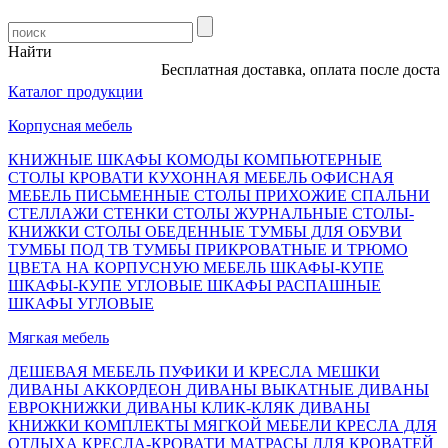
Найти
Бесплатная доставка, оплата после доставки
Каталог продукции
Корпусная мебель
КНИЖНЫЕ ШКАФЫ
КОМОДЫ
КОМПЬЮТЕРНЫЕ
СТОЛЫ
КРОВАТИ
КУХОННАЯ МЕБЕЛЬ
ОФИСНАЯ
МЕБЕЛЬ
ПИСЬМЕННЫЕ СТОЛЫ
ПРИХОЖИЕ
СПАЛЬНИ
СТЕЛЛАЖИ
СТЕНКИ
СТОЛЫ ЖУРНАЛЬНЫЕ
СТОЛЫ-
КНИЖКИ
СТОЛЫ ОБЕДЕННЫЕ
ТУМБЫ ДЛЯ ОБУВИ
ТУМБЫ ПОД ТВ
ТУМБЫ ПРИКРОВАТНЫЕ И ТРЮМО
ЦВЕТА НА КОРПУСНУЮ МЕБЕЛЬ
ШКАФЫ-КУПЕ
ШКАФЫ-КУПЕ УГЛОВЫЕ
ШКАФЫ РАСПАШНЫЕ
ШКАФЫ УГЛОВЫЕ
Мягкая мебель
ДЕШЕВАЯ МЕБЕЛЬ
ПУФИКИ И КРЕСЛА МЕШКИ
ДИВАНЫ АККОРДЕОН
ДИВАНЫ ВЫКАТНЫЕ
ДИВАНЫ
ЕВРОКНИЖКИ
ДИВАНЫ КЛИК-КЛЯК
ДИВАНЫ
КНИЖКИ
КОМПЛЕКТЫ МЯГКОЙ МЕБЕЛИ
КРЕСЛА ДЛЯ
ОТДЫХА
КРЕСЛА-КРОВАТИ
МАТРАСЫ ДЛЯ КРОВАТЕЙ