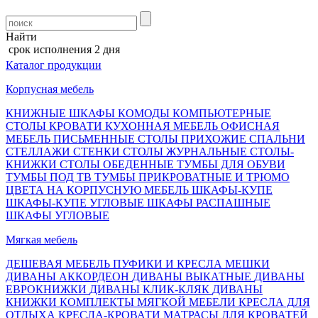
Найти
срок исполнения 2 дня
Каталог продукции
Корпусная мебель
КНИЖНЫЕ ШКАФЫ
КОМОДЫ
КОМПЬЮТЕРНЫЕ
СТОЛЫ
КРОВАТИ
КУХОННАЯ МЕБЕЛЬ
ОФИСНАЯ
МЕБЕЛЬ
ПИСЬМЕННЫЕ СТОЛЫ
ПРИХОЖИЕ
СПАЛЬНИ
СТЕЛЛАЖИ
СТЕНКИ
СТОЛЫ ЖУРНАЛЬНЫЕ
СТОЛЫ-
КНИЖКИ
СТОЛЫ ОБЕДЕННЫЕ
ТУМБЫ ДЛЯ ОБУВИ
ТУМБЫ ПОД ТВ
ТУМБЫ ПРИКРОВАТНЫЕ И ТРЮМО
ЦВЕТА НА КОРПУСНУЮ МЕБЕЛЬ
ШКАФЫ-КУПЕ
ШКАФЫ-КУПЕ УГЛОВЫЕ
ШКАФЫ РАСПАШНЫЕ
ШКАФЫ УГЛОВЫЕ
Мягкая мебель
ДЕШЕВАЯ МЕБЕЛЬ
ПУФИКИ И КРЕСЛА МЕШКИ
ДИВАНЫ АККОРДЕОН
ДИВАНЫ ВЫКАТНЫЕ
ДИВАНЫ
ЕВРОКНИЖКИ
ДИВАНЫ КЛИК-КЛЯК
ДИВАНЫ
КНИЖКИ
КОМПЛЕКТЫ МЯГКОЙ МЕБЕЛИ
КРЕСЛА ДЛЯ
ОТДЫХА
КРЕСЛА-КРОВАТИ
МАТРАСЫ ДЛЯ КРОВАТЕЙ