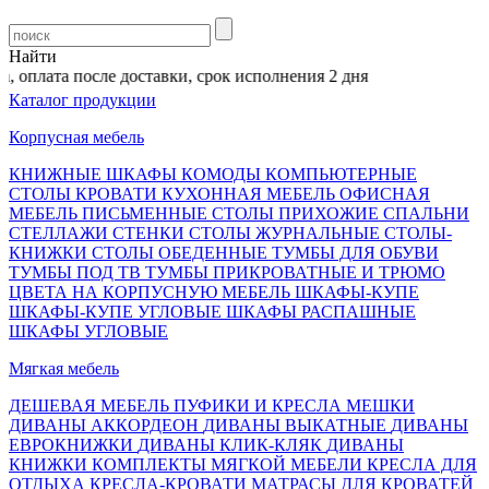
Найти
 оплата после доставки, срок исполнения 2 дня
Каталог продукции
Корпусная мебель
КНИЖНЫЕ ШКАФЫ
КОМОДЫ
КОМПЬЮТЕРНЫЕ
СТОЛЫ
КРОВАТИ
КУХОННАЯ МЕБЕЛЬ
ОФИСНАЯ
МЕБЕЛЬ
ПИСЬМЕННЫЕ СТОЛЫ
ПРИХОЖИЕ
СПАЛЬНИ
СТЕЛЛАЖИ
СТЕНКИ
СТОЛЫ ЖУРНАЛЬНЫЕ
СТОЛЫ-
КНИЖКИ
СТОЛЫ ОБЕДЕННЫЕ
ТУМБЫ ДЛЯ ОБУВИ
ТУМБЫ ПОД ТВ
ТУМБЫ ПРИКРОВАТНЫЕ И ТРЮМО
ЦВЕТА НА КОРПУСНУЮ МЕБЕЛЬ
ШКАФЫ-КУПЕ
ШКАФЫ-КУПЕ УГЛОВЫЕ
ШКАФЫ РАСПАШНЫЕ
ШКАФЫ УГЛОВЫЕ
Мягкая мебель
ДЕШЕВАЯ МЕБЕЛЬ
ПУФИКИ И КРЕСЛА МЕШКИ
ДИВАНЫ АККОРДЕОН
ДИВАНЫ ВЫКАТНЫЕ
ДИВАНЫ
ЕВРОКНИЖКИ
ДИВАНЫ КЛИК-КЛЯК
ДИВАНЫ
КНИЖКИ
КОМПЛЕКТЫ МЯГКОЙ МЕБЕЛИ
КРЕСЛА ДЛЯ
ОТДЫХА
КРЕСЛА-КРОВАТИ
МАТРАСЫ ДЛЯ КРОВАТЕЙ