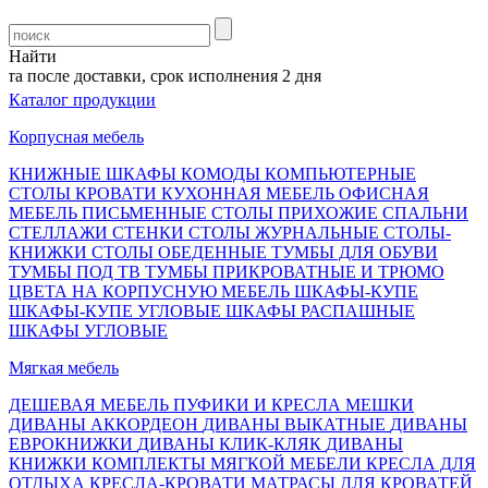
Найти
а после доставки, срок исполнения 2 дня
Каталог продукции
Корпусная мебель
КНИЖНЫЕ ШКАФЫ
КОМОДЫ
КОМПЬЮТЕРНЫЕ
СТОЛЫ
КРОВАТИ
КУХОННАЯ МЕБЕЛЬ
ОФИСНАЯ
МЕБЕЛЬ
ПИСЬМЕННЫЕ СТОЛЫ
ПРИХОЖИЕ
СПАЛЬНИ
СТЕЛЛАЖИ
СТЕНКИ
СТОЛЫ ЖУРНАЛЬНЫЕ
СТОЛЫ-
КНИЖКИ
СТОЛЫ ОБЕДЕННЫЕ
ТУМБЫ ДЛЯ ОБУВИ
ТУМБЫ ПОД ТВ
ТУМБЫ ПРИКРОВАТНЫЕ И ТРЮМО
ЦВЕТА НА КОРПУСНУЮ МЕБЕЛЬ
ШКАФЫ-КУПЕ
ШКАФЫ-КУПЕ УГЛОВЫЕ
ШКАФЫ РАСПАШНЫЕ
ШКАФЫ УГЛОВЫЕ
Мягкая мебель
ДЕШЕВАЯ МЕБЕЛЬ
ПУФИКИ И КРЕСЛА МЕШКИ
ДИВАНЫ АККОРДЕОН
ДИВАНЫ ВЫКАТНЫЕ
ДИВАНЫ
ЕВРОКНИЖКИ
ДИВАНЫ КЛИК-КЛЯК
ДИВАНЫ
КНИЖКИ
КОМПЛЕКТЫ МЯГКОЙ МЕБЕЛИ
КРЕСЛА ДЛЯ
ОТДЫХА
КРЕСЛА-КРОВАТИ
МАТРАСЫ ДЛЯ КРОВАТЕЙ