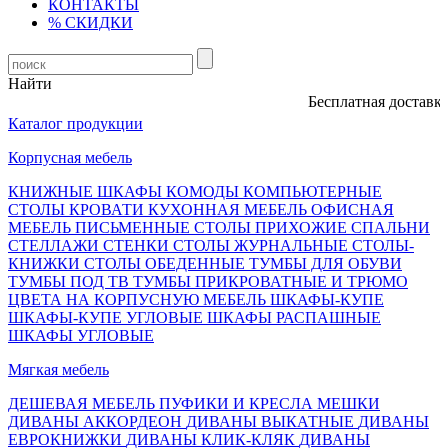
КОНТАКТЫ
% СКИДКИ
Найти
Бесплатная доставка, о
Каталог продукции
Корпусная мебель
КНИЖНЫЕ ШКАФЫ
КОМОДЫ
КОМПЬЮТЕРНЫЕ
СТОЛЫ
КРОВАТИ
КУХОННАЯ МЕБЕЛЬ
ОФИСНАЯ
МЕБЕЛЬ
ПИСЬМЕННЫЕ СТОЛЫ
ПРИХОЖИЕ
СПАЛЬНИ
СТЕЛЛАЖИ
СТЕНКИ
СТОЛЫ ЖУРНАЛЬНЫЕ
СТОЛЫ-
КНИЖКИ
СТОЛЫ ОБЕДЕННЫЕ
ТУМБЫ ДЛЯ ОБУВИ
ТУМБЫ ПОД ТВ
ТУМБЫ ПРИКРОВАТНЫЕ И ТРЮМО
ЦВЕТА НА КОРПУСНУЮ МЕБЕЛЬ
ШКАФЫ-КУПЕ
ШКАФЫ-КУПЕ УГЛОВЫЕ
ШКАФЫ РАСПАШНЫЕ
ШКАФЫ УГЛОВЫЕ
Мягкая мебель
ДЕШЕВАЯ МЕБЕЛЬ
ПУФИКИ И КРЕСЛА МЕШКИ
ДИВАНЫ АККОРДЕОН
ДИВАНЫ ВЫКАТНЫЕ
ДИВАНЫ
ЕВРОКНИЖКИ
ДИВАНЫ КЛИК-КЛЯК
ДИВАНЫ