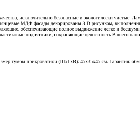
качества, исключительно безопасные и экологически чистые. Л
янцевые МДФ фасады декорированы 3-D рисунком, выполненны
вляющие, обеспечивающие полное выдвижение легко и бесшумно
пластиковые подпятники, сохраняющие целостность Вашего напо
ер тумбы прикроватной (ШхГхВ): 45х35х45 см. Гарантия: обме