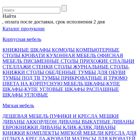
Найти
оплата после доставки, срок исполнения 2 дня
Каталог продукции
Корпусная мебель
КНИЖНЫЕ ШКАФЫ
КОМОДЫ
КОМПЬЮТЕРНЫЕ
СТОЛЫ
КРОВАТИ
КУХОННАЯ МЕБЕЛЬ
ОФИСНАЯ
МЕБЕЛЬ
ПИСЬМЕННЫЕ СТОЛЫ
ПРИХОЖИЕ
СПАЛЬНИ
СТЕЛЛАЖИ
СТЕНКИ
СТОЛЫ ЖУРНАЛЬНЫЕ
СТОЛЫ-
КНИЖКИ
СТОЛЫ ОБЕДЕННЫЕ
ТУМБЫ ДЛЯ ОБУВИ
ТУМБЫ ПОД ТВ
ТУМБЫ ПРИКРОВАТНЫЕ И ТРЮМО
ЦВЕТА НА КОРПУСНУЮ МЕБЕЛЬ
ШКАФЫ-КУПЕ
ШКАФЫ-КУПЕ УГЛОВЫЕ
ШКАФЫ РАСПАШНЫЕ
ШКАФЫ УГЛОВЫЕ
Мягкая мебель
ДЕШЕВАЯ МЕБЕЛЬ
ПУФИКИ И КРЕСЛА МЕШКИ
ДИВАНЫ АККОРДЕОН
ДИВАНЫ ВЫКАТНЫЕ
ДИВАНЫ
ЕВРОКНИЖКИ
ДИВАНЫ КЛИК-КЛЯК
ДИВАНЫ
КНИЖКИ
КОМПЛЕКТЫ МЯГКОЙ МЕБЕЛИ
КРЕСЛА ДЛЯ
ОТДЫХА
КРЕСЛА-КРОВАТИ
МАТРАСЫ ДЛЯ КРОВАТЕЙ