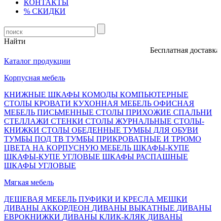
КОНТАКТЫ
% СКИДКИ
Найти
Бесплатная доставка, о
Каталог продукции
Корпусная мебель
КНИЖНЫЕ ШКАФЫ
КОМОДЫ
КОМПЬЮТЕРНЫЕ
СТОЛЫ
КРОВАТИ
КУХОННАЯ МЕБЕЛЬ
ОФИСНАЯ
МЕБЕЛЬ
ПИСЬМЕННЫЕ СТОЛЫ
ПРИХОЖИЕ
СПАЛЬНИ
СТЕЛЛАЖИ
СТЕНКИ
СТОЛЫ ЖУРНАЛЬНЫЕ
СТОЛЫ-
КНИЖКИ
СТОЛЫ ОБЕДЕННЫЕ
ТУМБЫ ДЛЯ ОБУВИ
ТУМБЫ ПОД ТВ
ТУМБЫ ПРИКРОВАТНЫЕ И ТРЮМО
ЦВЕТА НА КОРПУСНУЮ МЕБЕЛЬ
ШКАФЫ-КУПЕ
ШКАФЫ-КУПЕ УГЛОВЫЕ
ШКАФЫ РАСПАШНЫЕ
ШКАФЫ УГЛОВЫЕ
Мягкая мебель
ДЕШЕВАЯ МЕБЕЛЬ
ПУФИКИ И КРЕСЛА МЕШКИ
ДИВАНЫ АККОРДЕОН
ДИВАНЫ ВЫКАТНЫЕ
ДИВАНЫ
ЕВРОКНИЖКИ
ДИВАНЫ КЛИК-КЛЯК
ДИВАНЫ