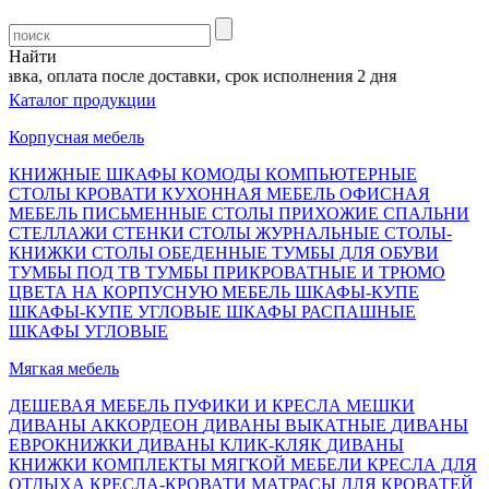
Найти
ка, оплата после доставки, срок исполнения 2 дня
Каталог продукции
Корпусная мебель
КНИЖНЫЕ ШКАФЫ
КОМОДЫ
КОМПЬЮТЕРНЫЕ
СТОЛЫ
КРОВАТИ
КУХОННАЯ МЕБЕЛЬ
ОФИСНАЯ
МЕБЕЛЬ
ПИСЬМЕННЫЕ СТОЛЫ
ПРИХОЖИЕ
СПАЛЬНИ
СТЕЛЛАЖИ
СТЕНКИ
СТОЛЫ ЖУРНАЛЬНЫЕ
СТОЛЫ-
КНИЖКИ
СТОЛЫ ОБЕДЕННЫЕ
ТУМБЫ ДЛЯ ОБУВИ
ТУМБЫ ПОД ТВ
ТУМБЫ ПРИКРОВАТНЫЕ И ТРЮМО
ЦВЕТА НА КОРПУСНУЮ МЕБЕЛЬ
ШКАФЫ-КУПЕ
ШКАФЫ-КУПЕ УГЛОВЫЕ
ШКАФЫ РАСПАШНЫЕ
ШКАФЫ УГЛОВЫЕ
Мягкая мебель
ДЕШЕВАЯ МЕБЕЛЬ
ПУФИКИ И КРЕСЛА МЕШКИ
ДИВАНЫ АККОРДЕОН
ДИВАНЫ ВЫКАТНЫЕ
ДИВАНЫ
ЕВРОКНИЖКИ
ДИВАНЫ КЛИК-КЛЯК
ДИВАНЫ
КНИЖКИ
КОМПЛЕКТЫ МЯГКОЙ МЕБЕЛИ
КРЕСЛА ДЛЯ
ОТДЫХА
КРЕСЛА-КРОВАТИ
МАТРАСЫ ДЛЯ КРОВАТЕЙ