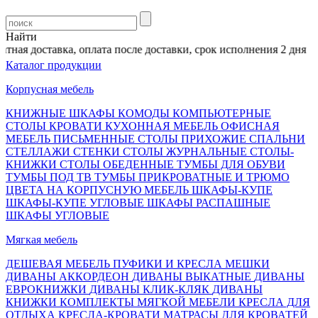
Найти
ная доставка, оплата после доставки, срок исполнения 2 дня
Каталог продукции
Корпусная мебель
КНИЖНЫЕ ШКАФЫ
КОМОДЫ
КОМПЬЮТЕРНЫЕ
СТОЛЫ
КРОВАТИ
КУХОННАЯ МЕБЕЛЬ
ОФИСНАЯ
МЕБЕЛЬ
ПИСЬМЕННЫЕ СТОЛЫ
ПРИХОЖИЕ
СПАЛЬНИ
СТЕЛЛАЖИ
СТЕНКИ
СТОЛЫ ЖУРНАЛЬНЫЕ
СТОЛЫ-
КНИЖКИ
СТОЛЫ ОБЕДЕННЫЕ
ТУМБЫ ДЛЯ ОБУВИ
ТУМБЫ ПОД ТВ
ТУМБЫ ПРИКРОВАТНЫЕ И ТРЮМО
ЦВЕТА НА КОРПУСНУЮ МЕБЕЛЬ
ШКАФЫ-КУПЕ
ШКАФЫ-КУПЕ УГЛОВЫЕ
ШКАФЫ РАСПАШНЫЕ
ШКАФЫ УГЛОВЫЕ
Мягкая мебель
ДЕШЕВАЯ МЕБЕЛЬ
ПУФИКИ И КРЕСЛА МЕШКИ
ДИВАНЫ АККОРДЕОН
ДИВАНЫ ВЫКАТНЫЕ
ДИВАНЫ
ЕВРОКНИЖКИ
ДИВАНЫ КЛИК-КЛЯК
ДИВАНЫ
КНИЖКИ
КОМПЛЕКТЫ МЯГКОЙ МЕБЕЛИ
КРЕСЛА ДЛЯ
ОТДЫХА
КРЕСЛА-КРОВАТИ
МАТРАСЫ ДЛЯ КРОВАТЕЙ