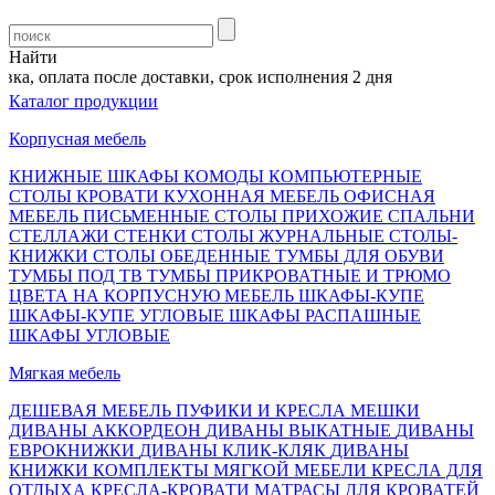
Найти
а, оплата после доставки, срок исполнения 2 дня
Каталог продукции
Корпусная мебель
КНИЖНЫЕ ШКАФЫ
КОМОДЫ
КОМПЬЮТЕРНЫЕ
СТОЛЫ
КРОВАТИ
КУХОННАЯ МЕБЕЛЬ
ОФИСНАЯ
МЕБЕЛЬ
ПИСЬМЕННЫЕ СТОЛЫ
ПРИХОЖИЕ
СПАЛЬНИ
СТЕЛЛАЖИ
СТЕНКИ
СТОЛЫ ЖУРНАЛЬНЫЕ
СТОЛЫ-
КНИЖКИ
СТОЛЫ ОБЕДЕННЫЕ
ТУМБЫ ДЛЯ ОБУВИ
ТУМБЫ ПОД ТВ
ТУМБЫ ПРИКРОВАТНЫЕ И ТРЮМО
ЦВЕТА НА КОРПУСНУЮ МЕБЕЛЬ
ШКАФЫ-КУПЕ
ШКАФЫ-КУПЕ УГЛОВЫЕ
ШКАФЫ РАСПАШНЫЕ
ШКАФЫ УГЛОВЫЕ
Мягкая мебель
ДЕШЕВАЯ МЕБЕЛЬ
ПУФИКИ И КРЕСЛА МЕШКИ
ДИВАНЫ АККОРДЕОН
ДИВАНЫ ВЫКАТНЫЕ
ДИВАНЫ
ЕВРОКНИЖКИ
ДИВАНЫ КЛИК-КЛЯК
ДИВАНЫ
КНИЖКИ
КОМПЛЕКТЫ МЯГКОЙ МЕБЕЛИ
КРЕСЛА ДЛЯ
ОТДЫХА
КРЕСЛА-КРОВАТИ
МАТРАСЫ ДЛЯ КРОВАТЕЙ