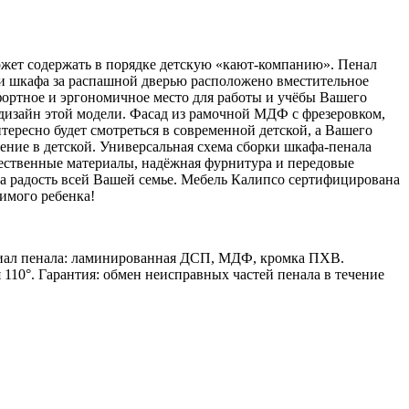
может содержать в порядке детскую «кают-компанию». Пенал
и шкафа за распашной дверью расположено вместительное
фортное и эргономичное место для работы и учёбы Вашего
дизайн этой модели. Фасад из рамочной МДФ с фрезеровком,
ересно будет смотреться в современной детской, а Вашего
ение в детской. Универсальная схема сборки шкафа-пенала
чественные материалы, надёжная фурнитура и передовые
на радость всей Вашей семье. Мебель Калипсо сертифицирована
имого ребенка!
риал пенала: ламинированная ДСП, МДФ, кромка ПХВ.
 110°. Гарантия: обмен неисправных частей пенала в течение