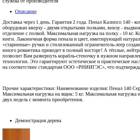
службы от производителя
Описание
Доставка через 1 день. Гарантия 2 года. Пенал Калипсо 140 
оборудован вверху - двумя открытыми полками, внизу - выдв
отделение с полкой. Максимальная нагрузка на полку - 10 кг.
юнги. Лаконичная форма пенала и цвет, имитирующий натурал
«старинные» ручки и стилизованный ограничитель-леер создаю
юного романтика приведет в полный восторг! А тёплые, нейтра
позволит Вам развернуть корабль-стеночку в нужном направл
технологии. Это гарантируют эстетическое и практическое на
на соответствие стандартам ООО «РНИИГЭС», что подтверждает
Прочие характеристики: Наименование изделия: Пенал 140 Се
Максимальная нагрузка на ящик: 5 кг. Максимальная нагрузка н
двух недель с момента приобретения.
Демонстрация дерева