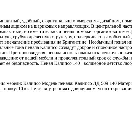
- компактный, удобный, с оригинальным «морским» дизайном, по
ижным ящиком на шариковых направляющих. В центральной част
 Компактный, но вместительный пенал поможет организовать ком
ьную, грубую древесную структуру, подчеркивают самобытный 
т впечатление пребывания на Бригантине. Необычный пенал инт
льные тона пенала Калипсо создадут доброе и спокойное настро
ении. При производстве пенала использованы исключительно ка
слаждение от нашей мебели и продолжительный срок её службы 
 её безопасность. Пенал Калипсо 140 - волшебное детство люб
рия мебели: Калипсо Модель пенала: Калипсо ЛД-509-140 Мате
а полку: 10 кг. Петля внутренняя с доводчиком: угол открывания