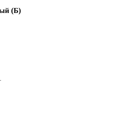
ый (Б)
.