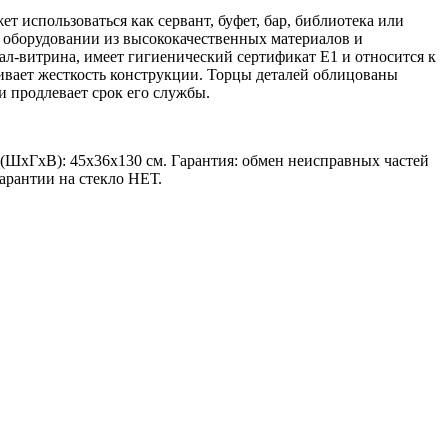
ет использоваться как сервант, буфет, бар, библиотека или
м оборудовании из высококачественных материалов и
л-витрина, имеет гигиенический сертификат Е1 и относится к
ивает жесткость конструкции. Торцы деталей облицованы
и продлевает срок его службы.
(ШхГхВ): 45х36х130 см. Гарантия: обмен неисправных частей
арантии на стекло НЕТ.