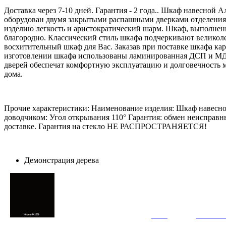
Доставка через 7-10 дней. Гарантия - 2 года.. Шкаф навесной
оборудован двумя закрытыми распашными дверками отделениям
изделию легкость и аристократический шарм. Шкаф, выполненн
благородно. Классический стиль шкафа подчеркивают великоле
восхитительный шкаф для Вас. Заказав при поставке шкафа ка
изготовлении шкафа использованы ламинированная ДСП и МДФ 
дверей обеспечат комфортную эксплуатацию и долговечность м
дома.
Прочие характеристики: Наименование изделия: Шкаф навесной
доводчиком: Угол открывания 110° Гарантия: обмен неисправны
доставке. Гарантия на стекло НЕ РАСПРОСТРАНЯЕТСЯ!
Демонстрация дерева