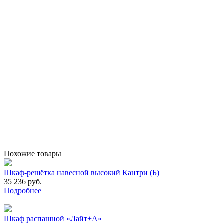
Похожие товары
Шкаф-решётка навесной высокий Кантри (Б)
35 236 руб.
Подробнее
Шкаф распашной «Лайт+А»