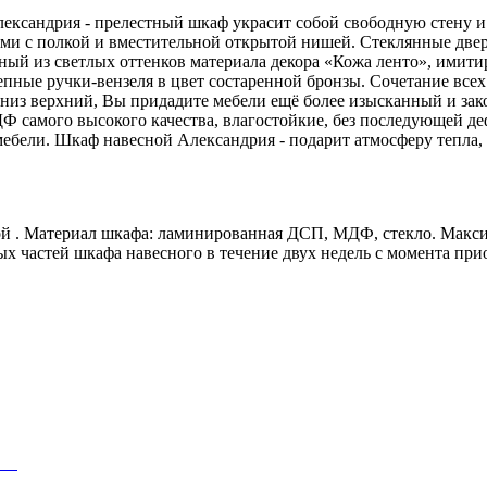
 Александрия - прелестный шкаф украсит собой свободную стену
и с полкой и вместительной открытой нишей. Стеклянные двер
ый из светлых оттенков материала декора «Кожа ленто», имити
пные ручки-вензеля в цвет состаренной бронзы. Сочетание всех
рниз верхний, Вы придадите мебели ещё более изысканный и за
самого высокого качества, влагостойкие, без последующей де
ебели. Шкаф навесной Александрия - подарит атмосферу тепла,
 . Материал шкафа: ламинированная ДСП, МДФ, стекло. Максимал
х частей шкафа навесного в течение двух недель с момента при