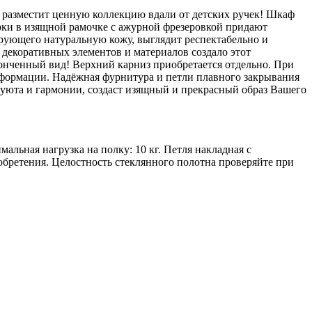
 и разместит ценную коллекцию вдали от детских ручек! Шкаф
ки в изящной рамочке с ажурной фрезеровкой придают
рующего натуральную кожу, выглядит респектабельно и
 декоративных элементов и материалов создало этот
конченный вид! Верхний карниз приобретается отдельно. При
формации. Надёжная фурнитура и петли плавного закрывания
 уюта и гармонии, создаст изящный и прекрасный образ Вашего
ьная нагрузка на полку: 10 кг. Петля накладная с
обретения. Целостность стеклянного полотна проверяйте при