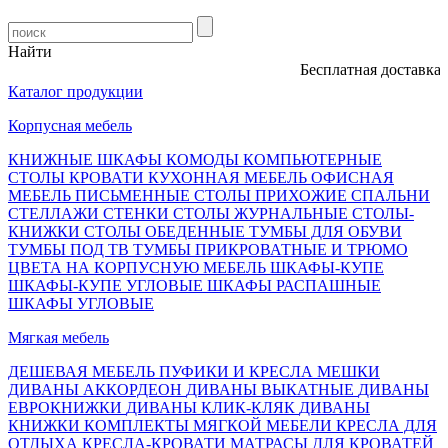
Найти
Бесплатная доставка, о
Каталог продукции
Корпусная мебель
КНИЖНЫЕ ШКАФЫ
КОМОДЫ
КОМПЬЮТЕРНЫЕ
СТОЛЫ
КРОВАТИ
КУХОННАЯ МЕБЕЛЬ
ОФИСНАЯ
МЕБЕЛЬ
ПИСЬМЕННЫЕ СТОЛЫ
ПРИХОЖИЕ
СПАЛЬНИ
СТЕЛЛАЖИ
СТЕНКИ
СТОЛЫ ЖУРНАЛЬНЫЕ
СТОЛЫ-
КНИЖКИ
СТОЛЫ ОБЕДЕННЫЕ
ТУМБЫ ДЛЯ ОБУВИ
ТУМБЫ ПОД ТВ
ТУМБЫ ПРИКРОВАТНЫЕ И ТРЮМО
ЦВЕТА НА КОРПУСНУЮ МЕБЕЛЬ
ШКАФЫ-КУПЕ
ШКАФЫ-КУПЕ УГЛОВЫЕ
ШКАФЫ РАСПАШНЫЕ
ШКАФЫ УГЛОВЫЕ
Мягкая мебель
ДЕШЕВАЯ МЕБЕЛЬ
ПУФИКИ И КРЕСЛА МЕШКИ
ДИВАНЫ АККОРДЕОН
ДИВАНЫ ВЫКАТНЫЕ
ДИВАНЫ
ЕВРОКНИЖКИ
ДИВАНЫ КЛИК-КЛЯК
ДИВАНЫ
КНИЖКИ
КОМПЛЕКТЫ МЯГКОЙ МЕБЕЛИ
КРЕСЛА ДЛЯ
ОТДЫХА
КРЕСЛА-КРОВАТИ
МАТРАСЫ ДЛЯ КРОВАТЕЙ