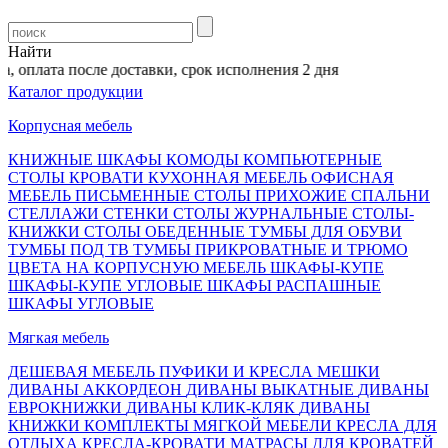
Найти
 оплата после доставки, срок исполнения 2 дня
Каталог продукции
Корпусная мебель
КНИЖНЫЕ ШКАФЫ
КОМОДЫ
КОМПЬЮТЕРНЫЕ
СТОЛЫ
КРОВАТИ
КУХОННАЯ МЕБЕЛЬ
ОФИСНАЯ
МЕБЕЛЬ
ПИСЬМЕННЫЕ СТОЛЫ
ПРИХОЖИЕ
СПАЛЬНИ
СТЕЛЛАЖИ
СТЕНКИ
СТОЛЫ ЖУРНАЛЬНЫЕ
СТОЛЫ-
КНИЖКИ
СТОЛЫ ОБЕДЕННЫЕ
ТУМБЫ ДЛЯ ОБУВИ
ТУМБЫ ПОД ТВ
ТУМБЫ ПРИКРОВАТНЫЕ И ТРЮМО
ЦВЕТА НА КОРПУСНУЮ МЕБЕЛЬ
ШКАФЫ-КУПЕ
ШКАФЫ-КУПЕ УГЛОВЫЕ
ШКАФЫ РАСПАШНЫЕ
ШКАФЫ УГЛОВЫЕ
Мягкая мебель
ДЕШЕВАЯ МЕБЕЛЬ
ПУФИКИ И КРЕСЛА МЕШКИ
ДИВАНЫ АККОРДЕОН
ДИВАНЫ ВЫКАТНЫЕ
ДИВАНЫ
ЕВРОКНИЖКИ
ДИВАНЫ КЛИК-КЛЯК
ДИВАНЫ
КНИЖКИ
КОМПЛЕКТЫ МЯГКОЙ МЕБЕЛИ
КРЕСЛА ДЛЯ
ОТДЫХА
КРЕСЛА-КРОВАТИ
МАТРАСЫ ДЛЯ КРОВАТЕЙ