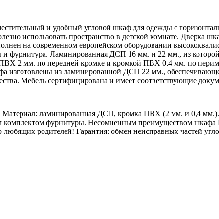
- вместительный и удобный угловой шкаф для одежды с горизонт
лезно использовать пространство в детской комнате. Дверка шка
полнен на современном европейском оборудовании высококвали
и фурнитура. Ламинированная ДСП 16 мм. и 22 мм., из которой
ВХ 2 мм. по передней кромке и кромкой ПВХ 0,4 мм. по периме
афа изготовлены из ламинированной ДСП 22 мм., обеспечивающе
ества. Мебель сертифицирована и имеет соответствующие докум
 Материал: ламинированная ДСП, кромка ПВХ (2 мм. и 0,4 мм.)
м комплектом фурнитуры. Несомненным преимуществом шкафа Ни
 любящих родителей! Гарантия: обмен неисправных частей углов