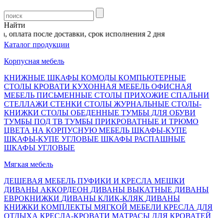
Найти
оплата после доставки, срок исполнения 2 дня
Каталог продукции
Корпусная мебель
КНИЖНЫЕ ШКАФЫ
КОМОДЫ
КОМПЬЮТЕРНЫЕ
СТОЛЫ
КРОВАТИ
КУХОННАЯ МЕБЕЛЬ
ОФИСНАЯ
МЕБЕЛЬ
ПИСЬМЕННЫЕ СТОЛЫ
ПРИХОЖИЕ
СПАЛЬНИ
СТЕЛЛАЖИ
СТЕНКИ
СТОЛЫ ЖУРНАЛЬНЫЕ
СТОЛЫ-
КНИЖКИ
СТОЛЫ ОБЕДЕННЫЕ
ТУМБЫ ДЛЯ ОБУВИ
ТУМБЫ ПОД ТВ
ТУМБЫ ПРИКРОВАТНЫЕ И ТРЮМО
ЦВЕТА НА КОРПУСНУЮ МЕБЕЛЬ
ШКАФЫ-КУПЕ
ШКАФЫ-КУПЕ УГЛОВЫЕ
ШКАФЫ РАСПАШНЫЕ
ШКАФЫ УГЛОВЫЕ
Мягкая мебель
ДЕШЕВАЯ МЕБЕЛЬ
ПУФИКИ И КРЕСЛА МЕШКИ
ДИВАНЫ АККОРДЕОН
ДИВАНЫ ВЫКАТНЫЕ
ДИВАНЫ
ЕВРОКНИЖКИ
ДИВАНЫ КЛИК-КЛЯК
ДИВАНЫ
КНИЖКИ
КОМПЛЕКТЫ МЯГКОЙ МЕБЕЛИ
КРЕСЛА ДЛЯ
ОТДЫХА
КРЕСЛА-КРОВАТИ
МАТРАСЫ ДЛЯ КРОВАТЕЙ