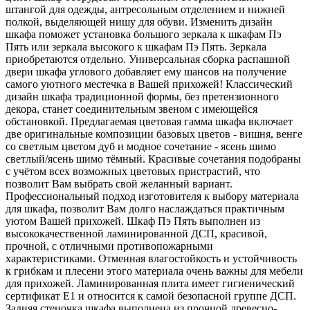
штангой для одежды, антресольным отделением и нижней
полкой, выделяющей нишу для обуви. Изменить дизайн
шкафа поможет установка большого зеркала к шкафам Пэ
Пять или зеркала высокого к шкафам Пэ Пять. Зеркала
приобретаются отдельно. Универсальная сборка распашной
двери шкафа углового добавляет ему шансов на получение
самого уютного местечка в Вашей прихожей! Классический
дизайн шкафа традиционной формы, без претензионного
декора, станет соединительным звеном с имеющейся
обстановкой. Предлагаемая цветовая гамма шкафа включает
две оригинальные композиции базовых цветов - вишня, венге
со светлым цветом дуб и модное сочетание - ясень шимо
светлый/ясень шимо тёмный. Красивые сочетания подобраны
с учётом всех возможных цветовых пристрастий, что
позволит Вам выбрать свой желанный вариант.
Профессиональный подход изготовителя к выбору материала
для шкафа, позволит Вам долго наслаждаться практичным
уютом Вашей прихожей. Шкаф Пэ Пять выполнен из
высококачественной ламинированной ДСП, красивой,
прочной, с отличными противопожарными
характеристиками. Отменная влагостойкость и устойчивость
к грибкам и плесени этого материала очень важны для мебели
для прихожей. Ламинированная плита имеет гигиенический
сертификат Е1 и относится к самой безопасной группе ДСП.
Задняя стеночка шкафа выполнена из прочной древесно-