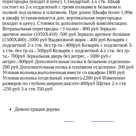
перегородка (входит в цену). Стандартый 3-х ств. Шкаф
состоит из 2-х отдделений с тремя полками в бельевом и
полкой под шляпы в платяном. При длине Шкафа более 1,90м
в шкафу устанавливается доп. вертикальная перегородка
(входит в цену). Стоимость дополнительной комплектации:
Ветрикальная перегородка +3 полки - 800 руб Зеркало
арочное малое (1050Х410) -500 руб Зеркало арочное большое
(1500Х400) -1000 руб Выдвижной ящик - 400 руб Козырёк с
подсветкой 2-х ств. без тр-та.- 400руб Козырёк с подсветкой 3-
х ств. без тр-та.- 500руб Козырёк с подсветкой 4-х ств. без тр-
та.- 700руб Зеркальная дверь без антрес. - 1000 руб с
антрес.-900руб Дополнительная полка в бельевом отделении-
200 руб Дополнительная полка в платяном отделении- 200 руб
Угловая колонка,выполненная вместе со шкафом-1800 руб
Угловая колонка (отдельный элемент)-2200 руб Изменение
размеров по глубине,ширине,высоте-400руб Щётки 2-х ств
-250 руб 3-х ств 350-руб
Демонстрация дерева