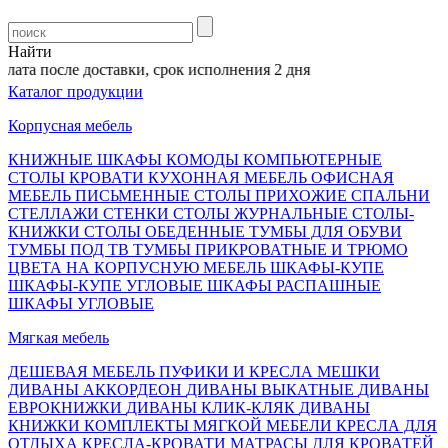
Найти
ата после доставки, срок исполнения 2 дня
Каталог продукции
Корпусная мебель
КНИЖНЫЕ ШКАФЫ
КОМОДЫ
КОМПЬЮТЕРНЫЕ
СТОЛЫ
КРОВАТИ
КУХОННАЯ МЕБЕЛЬ
ОФИСНАЯ
МЕБЕЛЬ
ПИСЬМЕННЫЕ СТОЛЫ
ПРИХОЖИЕ
СПАЛЬНИ
СТЕЛЛАЖИ
СТЕНКИ
СТОЛЫ ЖУРНАЛЬНЫЕ
СТОЛЫ-
КНИЖКИ
СТОЛЫ ОБЕДЕННЫЕ
ТУМБЫ ДЛЯ ОБУВИ
ТУМБЫ ПОД ТВ
ТУМБЫ ПРИКРОВАТНЫЕ И ТРЮМО
ЦВЕТА НА КОРПУСНУЮ МЕБЕЛЬ
ШКАФЫ-КУПЕ
ШКАФЫ-КУПЕ УГЛОВЫЕ
ШКАФЫ РАСПАШНЫЕ
ШКАФЫ УГЛОВЫЕ
Мягкая мебель
ДЕШЕВАЯ МЕБЕЛЬ
ПУФИКИ И КРЕСЛА МЕШКИ
ДИВАНЫ АККОРДЕОН
ДИВАНЫ ВЫКАТНЫЕ
ДИВАНЫ
ЕВРОКНИЖКИ
ДИВАНЫ КЛИК-КЛЯК
ДИВАНЫ
КНИЖКИ
КОМПЛЕКТЫ МЯГКОЙ МЕБЕЛИ
КРЕСЛА ДЛЯ
ОТДЫХА
КРЕСЛА-КРОВАТИ
МАТРАСЫ ДЛЯ КРОВАТЕЙ