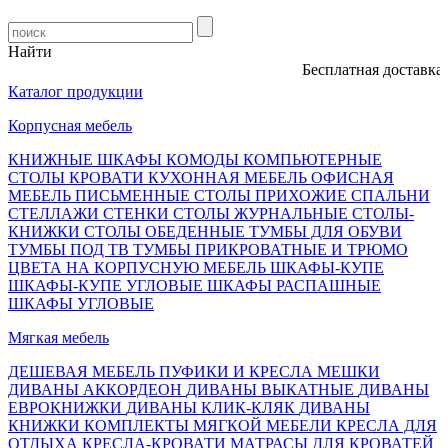
Найти
Бесплатная доставка, о
Каталог продукции
Корпусная мебель
КНИЖНЫЕ ШКАФЫ
КОМОДЫ
КОМПЬЮТЕРНЫЕ
СТОЛЫ
КРОВАТИ
КУХОННАЯ МЕБЕЛЬ
ОФИСНАЯ
МЕБЕЛЬ
ПИСЬМЕННЫЕ СТОЛЫ
ПРИХОЖИЕ
СПАЛЬНИ
СТЕЛЛАЖИ
СТЕНКИ
СТОЛЫ ЖУРНАЛЬНЫЕ
СТОЛЫ-
КНИЖКИ
СТОЛЫ ОБЕДЕННЫЕ
ТУМБЫ ДЛЯ ОБУВИ
ТУМБЫ ПОД ТВ
ТУМБЫ ПРИКРОВАТНЫЕ И ТРЮМО
ЦВЕТА НА КОРПУСНУЮ МЕБЕЛЬ
ШКАФЫ-КУПЕ
ШКАФЫ-КУПЕ УГЛОВЫЕ
ШКАФЫ РАСПАШНЫЕ
ШКАФЫ УГЛОВЫЕ
Мягкая мебель
ДЕШЕВАЯ МЕБЕЛЬ
ПУФИКИ И КРЕСЛА МЕШКИ
ДИВАНЫ АККОРДЕОН
ДИВАНЫ ВЫКАТНЫЕ
ДИВАНЫ
ЕВРОКНИЖКИ
ДИВАНЫ КЛИК-КЛЯК
ДИВАНЫ
КНИЖКИ
КОМПЛЕКТЫ МЯГКОЙ МЕБЕЛИ
КРЕСЛА ДЛЯ
ОТДЫХА
КРЕСЛА-КРОВАТИ
МАТРАСЫ ДЛЯ КРОВАТЕЙ