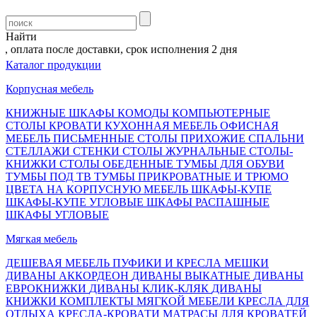
Найти
 оплата после доставки, срок исполнения 2 дня
Каталог продукции
Корпусная мебель
КНИЖНЫЕ ШКАФЫ
КОМОДЫ
КОМПЬЮТЕРНЫЕ
СТОЛЫ
КРОВАТИ
КУХОННАЯ МЕБЕЛЬ
ОФИСНАЯ
МЕБЕЛЬ
ПИСЬМЕННЫЕ СТОЛЫ
ПРИХОЖИЕ
СПАЛЬНИ
СТЕЛЛАЖИ
СТЕНКИ
СТОЛЫ ЖУРНАЛЬНЫЕ
СТОЛЫ-
КНИЖКИ
СТОЛЫ ОБЕДЕННЫЕ
ТУМБЫ ДЛЯ ОБУВИ
ТУМБЫ ПОД ТВ
ТУМБЫ ПРИКРОВАТНЫЕ И ТРЮМО
ЦВЕТА НА КОРПУСНУЮ МЕБЕЛЬ
ШКАФЫ-КУПЕ
ШКАФЫ-КУПЕ УГЛОВЫЕ
ШКАФЫ РАСПАШНЫЕ
ШКАФЫ УГЛОВЫЕ
Мягкая мебель
ДЕШЕВАЯ МЕБЕЛЬ
ПУФИКИ И КРЕСЛА МЕШКИ
ДИВАНЫ АККОРДЕОН
ДИВАНЫ ВЫКАТНЫЕ
ДИВАНЫ
ЕВРОКНИЖКИ
ДИВАНЫ КЛИК-КЛЯК
ДИВАНЫ
КНИЖКИ
КОМПЛЕКТЫ МЯГКОЙ МЕБЕЛИ
КРЕСЛА ДЛЯ
ОТДЫХА
КРЕСЛА-КРОВАТИ
МАТРАСЫ ДЛЯ КРОВАТЕЙ