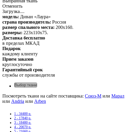
Выбранная ткань
Отменить
Загрузка....
модель:
Диван «Лаура»
страна производитель:
Россия
размер спального места:
200x160.
размеры:
223x110x75.
Доставка бесплатно
в пределах МКАД
Подарок
каждому клиенту
Прием заказов
круглосуточно
Гарантийный срок
службы от производителя
Выбор ткани
Посмотреть ткани на сайте поставщика:
Союз-М
или
Марал
или
Andria
или
Arben
1 - 34400 р.
2 - 17840 р.
3 - 18480 р.
4 - 20070 р.
5 - 21660 р.