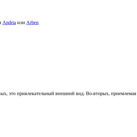
и
Andria
или
Arben
х, это привлекательный внешний вид. Во-вторых, приемлемая с