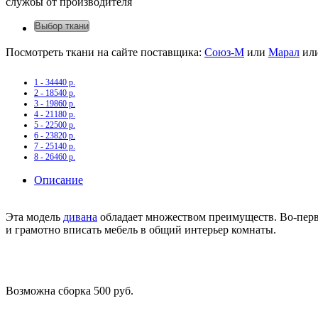
службы от производителя
Выбор ткани
Посмотреть ткани на сайте поставщика:
Союз-М
или
Марал
ил
1 - 34440 р.
2 - 18540 р.
3 - 19860 р.
4 - 21180 р.
5 - 22500 р.
6 - 23820 р.
7 - 25140 р.
8 - 26460 р.
Описание
Эта модель
дивана
обладает множеством преимуществ. Во-первы
и грамотно вписать мебель в общий интерьер комнаты.
Возможна сборка 500 руб.