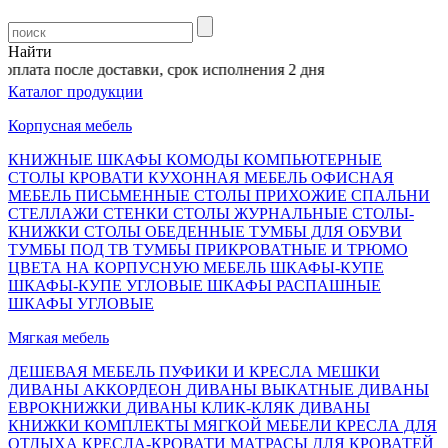
Найти
плата после доставки, срок исполнения 2 дня
Каталог продукции
Корпусная мебель
КНИЖНЫЕ ШКАФЫ
КОМОДЫ
КОМПЬЮТЕРНЫЕ
СТОЛЫ
КРОВАТИ
КУХОННАЯ МЕБЕЛЬ
ОФИСНАЯ
МЕБЕЛЬ
ПИСЬМЕННЫЕ СТОЛЫ
ПРИХОЖИЕ
СПАЛЬНИ
СТЕЛЛАЖИ
СТЕНКИ
СТОЛЫ ЖУРНАЛЬНЫЕ
СТОЛЫ-
КНИЖКИ
СТОЛЫ ОБЕДЕННЫЕ
ТУМБЫ ДЛЯ ОБУВИ
ТУМБЫ ПОД ТВ
ТУМБЫ ПРИКРОВАТНЫЕ И ТРЮМО
ЦВЕТА НА КОРПУСНУЮ МЕБЕЛЬ
ШКАФЫ-КУПЕ
ШКАФЫ-КУПЕ УГЛОВЫЕ
ШКАФЫ РАСПАШНЫЕ
ШКАФЫ УГЛОВЫЕ
Мягкая мебель
ДЕШЕВАЯ МЕБЕЛЬ
ПУФИКИ И КРЕСЛА МЕШКИ
ДИВАНЫ АККОРДЕОН
ДИВАНЫ ВЫКАТНЫЕ
ДИВАНЫ
ЕВРОКНИЖКИ
ДИВАНЫ КЛИК-КЛЯК
ДИВАНЫ
КНИЖКИ
КОМПЛЕКТЫ МЯГКОЙ МЕБЕЛИ
КРЕСЛА ДЛЯ
ОТДЫХА
КРЕСЛА-КРОВАТИ
МАТРАСЫ ДЛЯ КРОВАТЕЙ