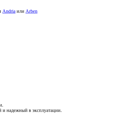
и
Andria
или
Arben
и.
 и надежный в эксплуатации.