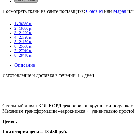
Выбор ткани
Посмотреть ткани на сайте поставщика:
Союз-М
или
Марал
ил
1 - 36860 р.
2 - 19860 р.
3 - 21290 р.
4 - 22720 р.
5 - 24150 р.
6 - 25580 р.
7 - 27010 р.
8 - 28440 р.
Описание
Изготовление и доставка в течении 3-5 дней.
Стильный диван КОНКОРД декорирован крупными подушкам
Механизм трансформации «еврокнижка» - удивительно простой
Цены :
1 категория цена – 18 430 руб.