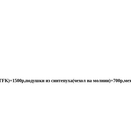
K)+1500р,подушки из синтепуха(чехол на молнии)+700р,мех