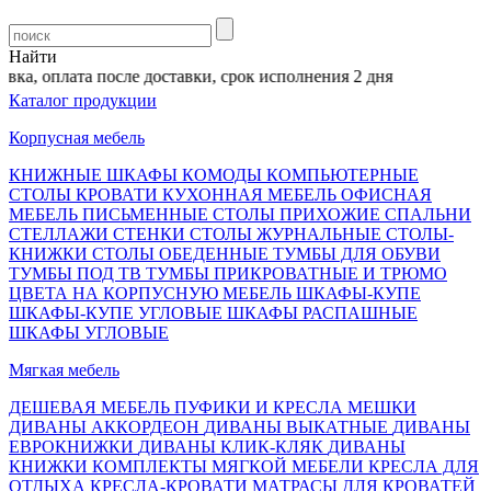
Найти
ка, оплата после доставки, срок исполнения 2 дня
Каталог продукции
Корпусная мебель
КНИЖНЫЕ ШКАФЫ
КОМОДЫ
КОМПЬЮТЕРНЫЕ
СТОЛЫ
КРОВАТИ
КУХОННАЯ МЕБЕЛЬ
ОФИСНАЯ
МЕБЕЛЬ
ПИСЬМЕННЫЕ СТОЛЫ
ПРИХОЖИЕ
СПАЛЬНИ
СТЕЛЛАЖИ
СТЕНКИ
СТОЛЫ ЖУРНАЛЬНЫЕ
СТОЛЫ-
КНИЖКИ
СТОЛЫ ОБЕДЕННЫЕ
ТУМБЫ ДЛЯ ОБУВИ
ТУМБЫ ПОД ТВ
ТУМБЫ ПРИКРОВАТНЫЕ И ТРЮМО
ЦВЕТА НА КОРПУСНУЮ МЕБЕЛЬ
ШКАФЫ-КУПЕ
ШКАФЫ-КУПЕ УГЛОВЫЕ
ШКАФЫ РАСПАШНЫЕ
ШКАФЫ УГЛОВЫЕ
Мягкая мебель
ДЕШЕВАЯ МЕБЕЛЬ
ПУФИКИ И КРЕСЛА МЕШКИ
ДИВАНЫ АККОРДЕОН
ДИВАНЫ ВЫКАТНЫЕ
ДИВАНЫ
ЕВРОКНИЖКИ
ДИВАНЫ КЛИК-КЛЯК
ДИВАНЫ
КНИЖКИ
КОМПЛЕКТЫ МЯГКОЙ МЕБЕЛИ
КРЕСЛА ДЛЯ
ОТДЫХА
КРЕСЛА-КРОВАТИ
МАТРАСЫ ДЛЯ КРОВАТЕЙ