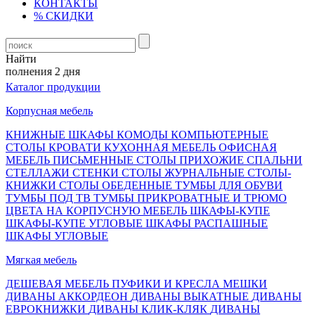
КОНТАКТЫ
% СКИДКИ
Найти
полнения 2 дня
Каталог продукции
Корпусная мебель
КНИЖНЫЕ ШКАФЫ
КОМОДЫ
КОМПЬЮТЕРНЫЕ
СТОЛЫ
КРОВАТИ
КУХОННАЯ МЕБЕЛЬ
ОФИСНАЯ
МЕБЕЛЬ
ПИСЬМЕННЫЕ СТОЛЫ
ПРИХОЖИЕ
СПАЛЬНИ
СТЕЛЛАЖИ
СТЕНКИ
СТОЛЫ ЖУРНАЛЬНЫЕ
СТОЛЫ-
КНИЖКИ
СТОЛЫ ОБЕДЕННЫЕ
ТУМБЫ ДЛЯ ОБУВИ
ТУМБЫ ПОД ТВ
ТУМБЫ ПРИКРОВАТНЫЕ И ТРЮМО
ЦВЕТА НА КОРПУСНУЮ МЕБЕЛЬ
ШКАФЫ-КУПЕ
ШКАФЫ-КУПЕ УГЛОВЫЕ
ШКАФЫ РАСПАШНЫЕ
ШКАФЫ УГЛОВЫЕ
Мягкая мебель
ДЕШЕВАЯ МЕБЕЛЬ
ПУФИКИ И КРЕСЛА МЕШКИ
ДИВАНЫ АККОРДЕОН
ДИВАНЫ ВЫКАТНЫЕ
ДИВАНЫ
ЕВРОКНИЖКИ
ДИВАНЫ КЛИК-КЛЯК
ДИВАНЫ