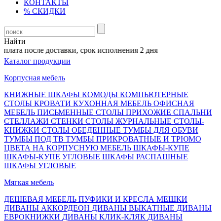
КОНТАКТЫ
% СКИДКИ
Найти
лата после доставки, срок исполнения 2 дня
Каталог продукции
Корпусная мебель
КНИЖНЫЕ ШКАФЫ
КОМОДЫ
КОМПЬЮТЕРНЫЕ
СТОЛЫ
КРОВАТИ
КУХОННАЯ МЕБЕЛЬ
ОФИСНАЯ
МЕБЕЛЬ
ПИСЬМЕННЫЕ СТОЛЫ
ПРИХОЖИЕ
СПАЛЬНИ
СТЕЛЛАЖИ
СТЕНКИ
СТОЛЫ ЖУРНАЛЬНЫЕ
СТОЛЫ-
КНИЖКИ
СТОЛЫ ОБЕДЕННЫЕ
ТУМБЫ ДЛЯ ОБУВИ
ТУМБЫ ПОД ТВ
ТУМБЫ ПРИКРОВАТНЫЕ И ТРЮМО
ЦВЕТА НА КОРПУСНУЮ МЕБЕЛЬ
ШКАФЫ-КУПЕ
ШКАФЫ-КУПЕ УГЛОВЫЕ
ШКАФЫ РАСПАШНЫЕ
ШКАФЫ УГЛОВЫЕ
Мягкая мебель
ДЕШЕВАЯ МЕБЕЛЬ
ПУФИКИ И КРЕСЛА МЕШКИ
ДИВАНЫ АККОРДЕОН
ДИВАНЫ ВЫКАТНЫЕ
ДИВАНЫ
ЕВРОКНИЖКИ
ДИВАНЫ КЛИК-КЛЯК
ДИВАНЫ