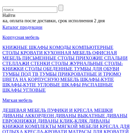
Найти
а, оплата после доставки, срок исполнения 2 дня
Каталог продукции
Корпусная мебель
КНИЖНЫЕ ШКАФЫ
КОМОДЫ
КОМПЬЮТЕРНЫЕ
СТОЛЫ
КРОВАТИ
КУХОННАЯ МЕБЕЛЬ
ОФИСНАЯ
МЕБЕЛЬ
ПИСЬМЕННЫЕ СТОЛЫ
ПРИХОЖИЕ
СПАЛЬНИ
СТЕЛЛАЖИ
СТЕНКИ
СТОЛЫ ЖУРНАЛЬНЫЕ
СТОЛЫ-
КНИЖКИ
СТОЛЫ ОБЕДЕННЫЕ
ТУМБЫ ДЛЯ ОБУВИ
ТУМБЫ ПОД ТВ
ТУМБЫ ПРИКРОВАТНЫЕ И ТРЮМО
ЦВЕТА НА КОРПУСНУЮ МЕБЕЛЬ
ШКАФЫ-КУПЕ
ШКАФЫ-КУПЕ УГЛОВЫЕ
ШКАФЫ РАСПАШНЫЕ
ШКАФЫ УГЛОВЫЕ
Мягкая мебель
ДЕШЕВАЯ МЕБЕЛЬ
ПУФИКИ И КРЕСЛА МЕШКИ
ДИВАНЫ АККОРДЕОН
ДИВАНЫ ВЫКАТНЫЕ
ДИВАНЫ
ЕВРОКНИЖКИ
ДИВАНЫ КЛИК-КЛЯК
ДИВАНЫ
КНИЖКИ
КОМПЛЕКТЫ МЯГКОЙ МЕБЕЛИ
КРЕСЛА ДЛЯ
ОТДЫХА
КРЕСЛА-КРОВАТИ
МАТРАСЫ ДЛЯ КРОВАТЕЙ