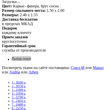
Загрузка....
Цвет:
Каркас- фанера, брус сосна
Размер спального места:
1.50 х 2.00
Размеры:
2.40 х 1.55
Доставка бесплатно
в пределах МКАД
Подарок
каждому клиенту
Прием заказов
круглосуточно
Гарантийный срок
службы от производителя
Выбор ткани
Посмотреть ткани на сайте поставщика:
Союз-М
или
Марал
или
Andria
или
Arben
1 - 38200 р.
2 - 20150 р.
3 - 21000 р.
4 - 21850 р.
5 - 22700 р.
6 - 23650 р.
7 - 24400 р.
8 - 25250 р.