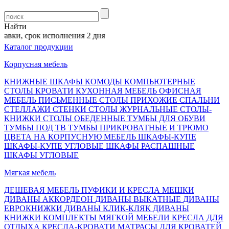
Найти
авки, срок исполнения 2 дня
Каталог продукции
Корпусная мебель
КНИЖНЫЕ ШКАФЫ
КОМОДЫ
КОМПЬЮТЕРНЫЕ
СТОЛЫ
КРОВАТИ
КУХОННАЯ МЕБЕЛЬ
ОФИСНАЯ
МЕБЕЛЬ
ПИСЬМЕННЫЕ СТОЛЫ
ПРИХОЖИЕ
СПАЛЬНИ
СТЕЛЛАЖИ
СТЕНКИ
СТОЛЫ ЖУРНАЛЬНЫЕ
СТОЛЫ-
КНИЖКИ
СТОЛЫ ОБЕДЕННЫЕ
ТУМБЫ ДЛЯ ОБУВИ
ТУМБЫ ПОД ТВ
ТУМБЫ ПРИКРОВАТНЫЕ И ТРЮМО
ЦВЕТА НА КОРПУСНУЮ МЕБЕЛЬ
ШКАФЫ-КУПЕ
ШКАФЫ-КУПЕ УГЛОВЫЕ
ШКАФЫ РАСПАШНЫЕ
ШКАФЫ УГЛОВЫЕ
Мягкая мебель
ДЕШЕВАЯ МЕБЕЛЬ
ПУФИКИ И КРЕСЛА МЕШКИ
ДИВАНЫ АККОРДЕОН
ДИВАНЫ ВЫКАТНЫЕ
ДИВАНЫ
ЕВРОКНИЖКИ
ДИВАНЫ КЛИК-КЛЯК
ДИВАНЫ
КНИЖКИ
КОМПЛЕКТЫ МЯГКОЙ МЕБЕЛИ
КРЕСЛА ДЛЯ
ОТДЫХА
КРЕСЛА-КРОВАТИ
МАТРАСЫ ДЛЯ КРОВАТЕЙ