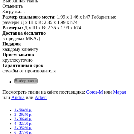
Выбранная ткань
Отменить
Загрузка....
Размер спального места:
1.99 x 1.46 x h47 Габаритные
размеры Д х Ш х В: 2.35 x 1.99 x h74
Размеры:
Д х Ш х В: 2.35 x 1.99 x h74
Доставка бесплатно
в пределах МКАД
Подарок
каждому клиенту
Прием заказов
круглосуточно
Гарантийный срок
службы от производителя
Выбор ткани
Посмотреть ткани на сайте поставщика:
Союз-М
или
Марал
или
Andria
или
Arben
1 - 56460 р.
2 - 29240 р.
3 - 30240 р.
4 - 32750 р.
5 - 35260 р.
6 - 37770 р.